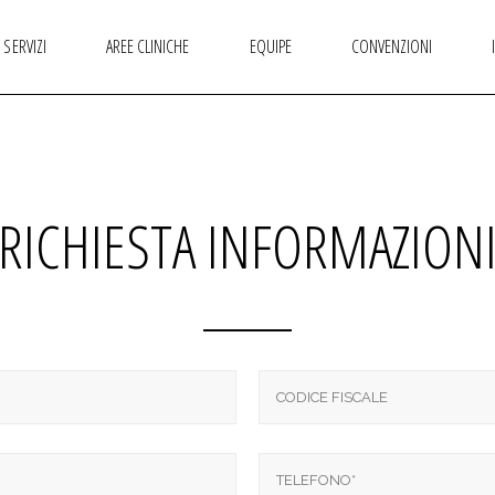
SERVIZI
AREE CLINICHE
EQUIPE
CONVENZIONI
RICHIESTA INFORMAZION
FISIOKINESITERAPIA
ALLERGOLOGIA E IMMUNOLOGIA CLINICA
LOGOPEDIA
ANESTESIOLOGIA E TERAPIA DEL DOLORE
ORTOTTICA
ANGIOLOGIA E DIAGNOSTICA VASCOLARE
PSICHIATRIA
CARDIOLOGIA
PSICOMOTRICITÀ INFANTILE
CHIRURGIA GENERALE
PSICOLOGIA
CHIRURGIA PLASTICA RICOSTRUTTIVA
PATENTI E CERTIFICAZIONI
DERMATOLOGIA E VENEROLOGIA
PODOLOGIA
ENDOCRINOLOGIA E MALATTIE DEL RICAMBIO
GASTROENTEROLOGIA