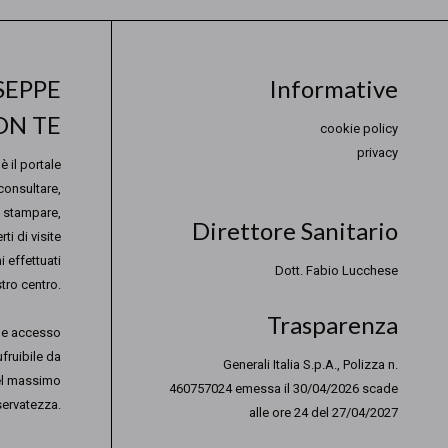
SEPPE
Informative
ON TE
cookie policy
privacy
è il portale
consultare,
e stampare,
Direttore Sanitario
ti di visite
 effettuati
Dott. Fabio Lucchese
tro centro.
Trasparenza
cile accesso
fruibile da
Generali Italia S.p.A., Polizza n.
el massimo
460757024 emessa il 30/04/2026 scade
iservatezza.
alle ore 24 del 27/04/2027