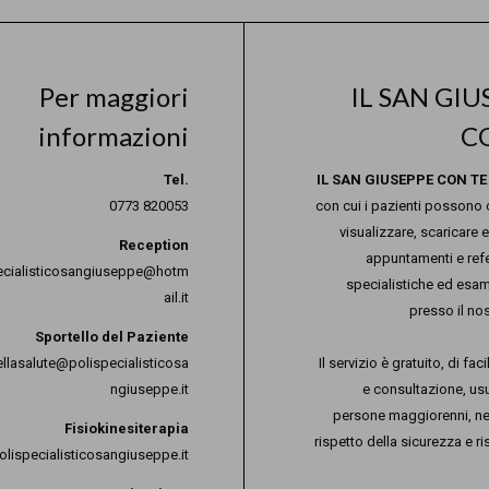
PEDIATRIA
REUMATOLOGIA
SCIENZE DELL’ALIMENTAZIONE E DIETETICA
Per maggiori
IL SAN GIU
UROLOGIA E ANDROLOGIA
informazioni
C
Tel.
IL SAN GIUSEPPE CON TE
0773 820053
con cui i pazienti possono 
visualizzare, scaricare 
Reception
appuntamenti e refer
ecialisticosangiuseppe@hotm
specialistiche ed esami
ail.it
presso il nos
Sportello del Paziente
ellasalute@polispecialisticosa
Il servizio è gratuito, di fa
ngiuseppe.it
e consultazione, usu
persone maggiorenni, n
Fisiokinesiterapia
rispetto della sicurezza e r
lispecialisticosangiuseppe.it